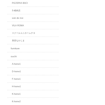
PIZZERIA BACI
S-精肉店
soin de moi
VILA ROMA
スクールユニホームチヨ
美容なかじま
furniture
ouchi
A-home1
D-home1
F-home1
H-home1
K-home1
K-home2