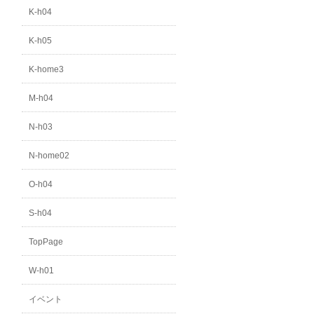
K-h04
K-h05
K-home3
M-h04
N-h03
N-home02
O-h04
S-h04
TopPage
W-h01
イベント