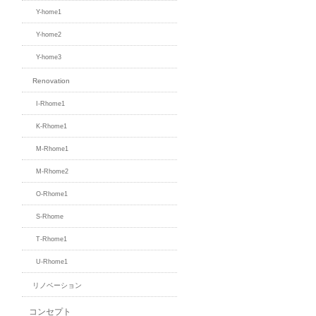
Y-home1
Y-home2
Y-home3
Renovation
I-Rhome1
K-Rhome1
M-Rhome1
M-Rhome2
O-Rhome1
S-Rhome
T-Rhome1
U-Rhome1
リノベーション
コンセプト