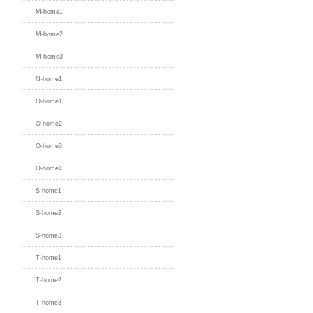
M-home1
M-home2
M-home3
N-home1
O-home1
O-home2
O-home3
O-home4
S-home1
S-home2
S-home3
T-home1
T-home2
T-home3