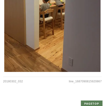
20180302_032
line_1687090815920867
PAGETOP