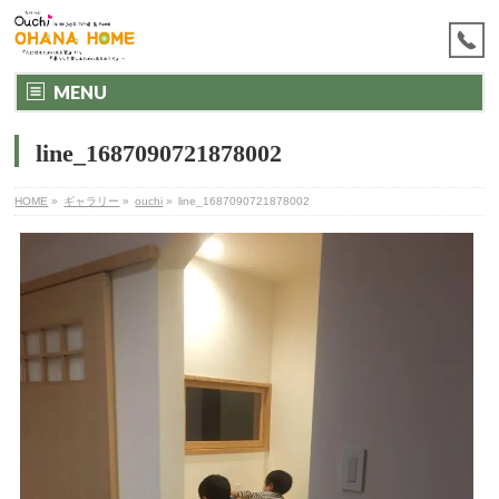
MENU
line_1687090721878002
HOME
»
ギャラリー
»
ouchi
»
line_1687090721878002