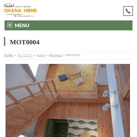
MENU
MOT0004
HOME
»
ギャラリー
»
ouchi
»
M-home2
»
MOT0004