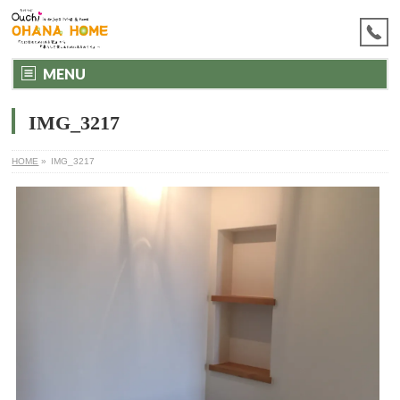
MENU
IMG_3217
HOME
»
IMG_3217