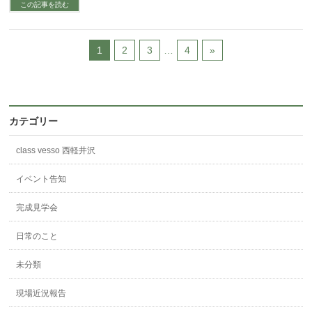
この記事を読む
1
2
3
…
4
»
カテゴリー
class vesso 西軽井沢
イベント告知
完成見学会
日常のこと
未分類
現場近況報告