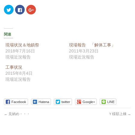
ク
Facebook
ク
リ
で
リ
ッ
共
ッ
ク
有
ク
し
す
し
て
る
て
Twitter
に
Google+
で
は
で
関連
共
ク
共
有
リ
有
(新
ッ
(新
現場状況＆地鎮祭
現場報告 「解体工事」
し
ク
し
2018年7月16日
2011年3月23日
い
し
い
ウ
て
ウ
現場近況報告
現場近況報告
ィ
く
ィ
ン
だ
ン
ド
さ
ド
工事状況
ウ
い
ウ
2015年8月4日
で
(新
で
開
し
開
現場近況報告
き
い
き
ま
ウ
ま
す)
ィ
す)
ン
ド
ウ
Facebook
で
Hatena
twitter
Google+
LINE
開
き
ま
←
見納め・・・
Ｙ様邸上棟
→
す)