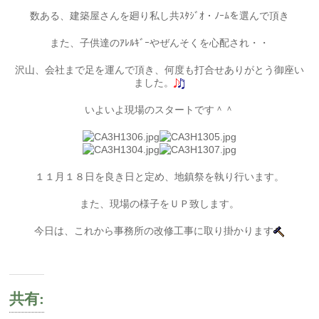
数ある、建築屋さんを廻り私し共ｽﾀｼﾞｵ・ﾉｰﾑを選んで頂き
また、子供達のｱﾚﾙｷﾞｰやぜんそくを心配され・・
沢山、会社まで足を運んで頂き、何度も打合せありがとう御座い
ました。
いよいよ現場のスタートです＾＾
１１月１８日を良き日と定め、地鎮祭を執り行います。
また、現場の様子をＵＰ致します。
今日は、これから事務所の改修工事に取り掛かります
共有: