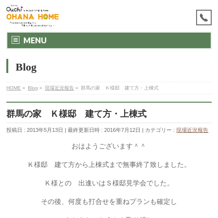
MENU
Blog
HOME
»
Blog
»
現場近況報告
»
群馬の家 Ｋ様邸 建て方・上棟式
群馬の家 Ｋ様邸 建て方・上棟式
投稿日 : 2013年5月13日
最終更新日時 : 2016年7月12日
カテゴリー :
現場近況報告
おはようございます＾＾
Ｋ様邸 建て方から上棟式まで無事終了致しました。
Ｋ様との 出逢いはＳ様邸見学会でした。
その後、何度も打合せを重ねプランも確定し