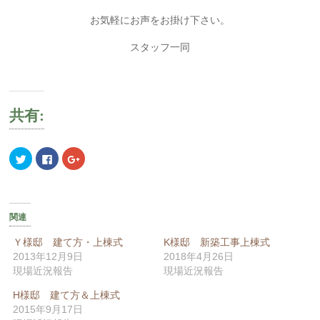
お気軽にお声をお掛け下さい。
スタッフ一同
共有:
ク
Facebook
ク
リ
で
リ
ッ
共
ッ
ク
有
ク
し
す
し
て
る
て
Twitter
に
Google+
で
は
で
関連
共
ク
共
有
リ
有
(新
ッ
(新
Ｙ様邸 建て方・上棟式
K様邸 新築工事上棟式
し
ク
し
2013年12月9日
2018年4月26日
い
し
い
ウ
て
ウ
現場近況報告
現場近況報告
ィ
く
ィ
ン
だ
ン
ド
さ
ド
H様邸 建て方＆上棟式
ウ
い
ウ
2015年9月17日
で
(新
で
開
し
開