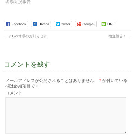
現場近況報告
き
い
き
ま
ウ
ま
す)
ィ
す)
ン
ド
ウ
Facebook
で
Hatena
twitter
Google+
LINE
開
き
ま
←
☆GW休暇のお知らせ☆
検査報告！
→
す)
コメントを残す
メールアドレスが公開されることはありません。
*
が付いている
欄は必須項目です
コメント