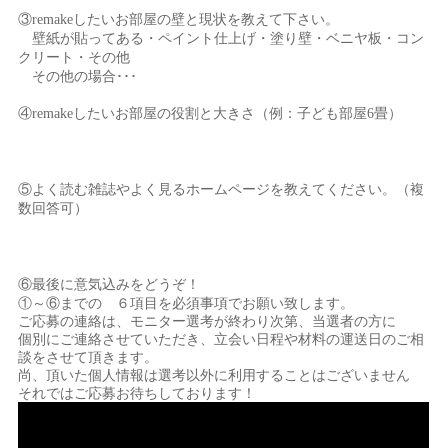
③
remake
したいお部屋の壁と現状を教えて下さい。
壁紙が貼ってある・ペイント仕上げ・塗り壁・ベニヤ板・コン
クリート・その他
その他の場合･･･
④
remake
したいお部屋の役割と大きさ（例：子ども部屋
6
畳）
⑤よく読む雑誌やよく見るホームページを教えてください。（複
数回答可）
⑥最後に意気込みをどうぞ！
①～⑥までの ６項目を必須事項でお願い致します。
ご応募の連絡は、モニター選考が終わり次第、当選者の方に
個別にご連絡させていただき、立会い日程や材料の運送日のご相
談をさせて頂きます。
尚、頂いた個人情報は選考以外に利用することはございません
それではご応募お待ちしております！