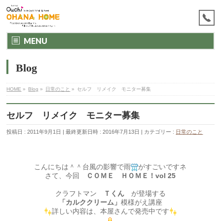
MENU
Blog
HOME
»
Blog
»
日常のこと
»
セルフ リメイク モニター募集
セルフ リメイク モニター募集
投稿日 : 2011年9月1日
最終更新日時 : 2016年7月13日
カテゴリー :
日常のこと
こんにちは＾＾台風の影響で雨
がすごいですネ
さて、今回
ＣＯＭＥ ＨＯＭＥ！vol 25
クラフトマン
Ｔくん
が登場する
「カルククリーム」
模様がえ講座
詳しい内容は、本屋さんで発売中です