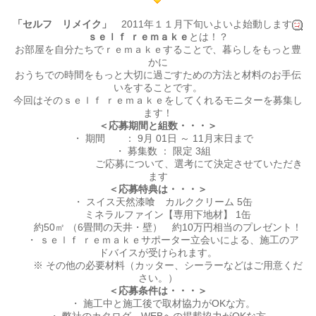
「セルフ リメイク」
2011年１１月下旬いよいよ始動します
ｓｅｌｆ ｒｅｍａｋｅ
とは！？
お部屋を自分たちでｒｅｍａｋｅすることで、暮らしをもっと豊
かに
おうちでの時間をもっと大切に過ごすための方法と材料のお手伝
いをすることです。
今回はそのｓｅｌｆ ｒｅｍａｋｅをしてくれるモニターを募集し
ます！
＜応募期間と組数・・・＞
・ 期間 ： 9月 01日 ～ 11月末日まで
・ 募集数 ： 限定 3組
ご応募について、選考にて決定させていただき
ます
＜応募特典は・・・＞
・ スイス天然漆喰 カルククリーム 5缶
ミネラルファイン【専用下地材】 1缶
約50㎡ （6畳間の天井・壁） 約10万円相当のプレゼント！
・ ｓｅｌｆ ｒｅｍａｋｅサポーター立会いによる、施工のア
ドバイスが受けられます。
※ その他の必要材料（カッター、シーラーなどはご用意くだ
さい。）
＜応募条件は・・・＞
・ 施工中と施工後で取材協力がOKな方。