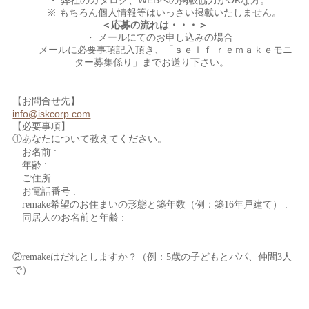
・ 弊社のカタログ、WEBへの掲載協力がOKな方。
※ もちろん個人情報等はいっさい掲載いたしません。
＜応募の流れは・・・＞
・ メールにてのお申し込みの場合
メールに必要事項記入頂き、「ｓｅｌｆ ｒｅｍａｋｅモニ
ター募集係り」までお送り下さい。
【お問合せ先】
info@iskcorp.com
【必要事項】
①あなたについて教えてください。
お名前
:
年齢
:
ご住所
:
お電話番号
:
remake
希望のお住まいの形態と築年数（例：築
16
年戸建て）
:
同居人のお名前と年齢
:
②
remake
はだれとしますか？（例：
5
歳の子どもとパパ、仲間
3
人
で）