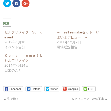
ク
Facebook
ク
リ
で
リ
ッ
共
ッ
ク
有
ク
し
す
し
て
る
て
Twitter
に
Google+
で
は
で
関連
共
ク
共
有
リ
有
(新
ッ
(新
セルフリメイク Spring
～ self remakeセット い
し
ク
し
event
よいよデビュー ～
い
し
い
ウ
て
ウ
2012年4月10日
2011年12月7日
ィ
く
ィ
ン
だ
ン
イベント告知
現場近況報告
ド
さ
ド
ウ
い
ウ
Ｃｏｍｅ ｈｏｍｅ！＆
で
(新
で
開
し
開
セルフリメイク
き
い
き
ま
ウ
ま
2014年4月14日
す)
ィ
す)
日常のこと
ン
ド
ウ
で
開
き
ま
Facebook
Hatena
twitter
Google+
LINE
す)
←
見せ術！
Ｓクリニック 改修工事
→