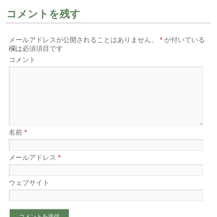
ド
さ
ド
ウ
い
ウ
で
(新
で
コメントを残す
開
し
開
き
い
き
ま
ウ
ま
す)
ィ
す)
メールアドレスが公開されることはありません。
*
が付いている
ン
ド
欄は必須項目です
ウ
で
コメント
開
き
ま
す)
名前
*
メールアドレス
*
ウェブサイト