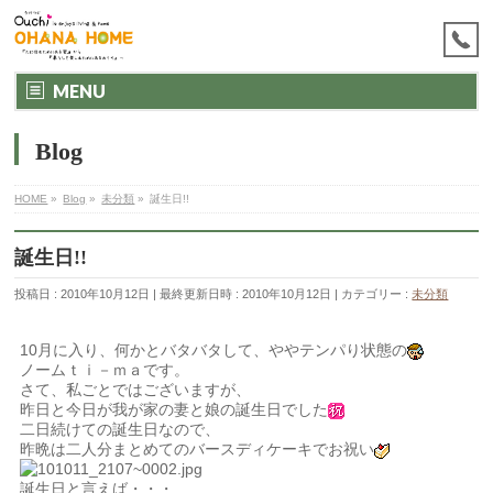
MENU
Blog
HOME
»
Blog
»
未分類
»
誕生日!!
誕生日!!
投稿日 : 2010年10月12日
最終更新日時 : 2010年10月12日
カテゴリー :
未分類
10月に入り、何かとバタバタして、ややテンパり状態の
ノームｔｉ－ｍａです。
さて、私ごとではございますが、
昨日と今日が我が家の妻と娘の誕生日でした
二日続けての誕生日なので、
昨晩は二人分まとめてのバースディケーキでお祝い
誕生日と言えば・・・