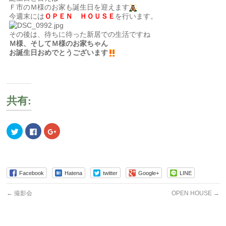
Ｆ市のＭ様のお家も誕生日を迎えます
今週末には
ＯＰＥＮ ＨＯＵＳＥ
を行います。
その後は、待ちに待った新居での生活ですね
Ｍ様、そしてＭ様のお家ちゃん
お誕生日おめでとうございます
共有:
ク
Facebook
ク
リ
で
リ
ッ
共
ッ
ク
有
ク
し
す
し
て
る
て
Twitter
に
Google+
で
は
で
Facebook
Hatena
twitter
Google+
LINE
共
ク
共
有
リ
有
(新
ッ
(新
←
撮影会
OPEN HOUSE
→
し
ク
し
い
し
い
ウ
て
ウ
ィ
く
ィ
ン
だ
ン