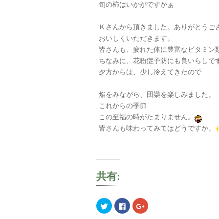
旬の柿はいかがですかぁ
Ｋさんから頂きました。ありがとうご
おいしくいただきます。
皆さんも、疲れた体に豊富なビタミン
ちなみに、花粉症予防にも良いらしで
夕方からは、少し冷えてきたので
焔をみながら、団欒を楽しみました。
これからの季節
この至福の時がたまりません。
皆さんも味わってみてはどうですか。
共有:
ク
Facebook
ク
リ
で
リ
ッ
共
ッ