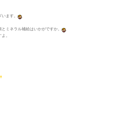
ざいます。
類とミネラル補給はいかがですか。
すよ。