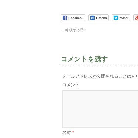
ク
有
ク
し
す
し
て
る
て
Twitter
に
Google+
で
は
で
Facebook
Hatena
twitter
共
ク
共
有
リ
有
(新
ッ
(新
←
呼吸する壁!!
し
ク
し
い
し
い
ウ
て
ウ
ィ
く
ィ
ン
だ
ン
ド
さ
ド
ウ
い
ウ
で
(新
で
コメントを残す
開
し
開
き
い
き
ま
ウ
ま
す)
ィ
す)
ン
メールアドレスが公開されることはあ
ド
ウ
コメント
で
開
き
ま
す)
名前
*