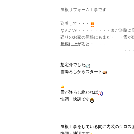
屋根リフォーム工事です
到着して・・・
なんだか・・・・・・・・まだ道路に
廻りのお家の屋根にもまだ・・・雪が
屋根に上がると・
・・・・・
・・・・・・
想定外でした
雪降ろしからスタート
雪が降ろし終われば
快調・快調です
屋根工事をしている間に内装のクロス
快調・快調です