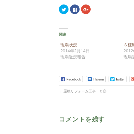
ク
Facebook
ク
リ
で
リ
ッ
共
ッ
ク
有
ク
し
す
し
て
る
て
Twitter
に
Google+
で
は
で
関連
共
ク
共
有
リ
有
(新
ッ
(新
現場状況
Ｓ様
し
ク
し
2014年2月14日
201
い
し
い
ウ
て
ウ
現場近況報告
現場
ィ
く
ィ
ン
だ
ン
ド
さ
ド
ウ
い
ウ
で
(新
で
開
し
開
き
Facebook
い
き
Hatena
twitter
ま
ウ
ま
す)
ィ
す)
ン
←
屋根リフォーム工事 Ｏ邸
ド
ウ
で
開
き
ま
す)
コメントを残す