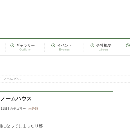
ギャラリー
イベント
会社概要
Gallery
Events
about
事 ノームハウス
 ノームハウス
月11日
カテゴリー :
未分類
になってしまった
Ｕ邸