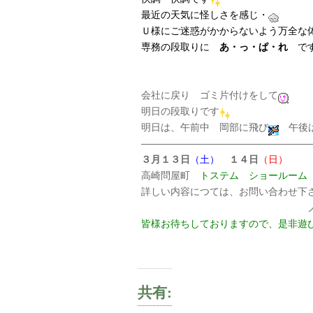
最近の天気に怪しさを感じ・
Ｕ様にご迷惑がかからないよう万全な
専務の段取りに
あ・っ・ぱ・れ
で
会社に戻り ゴミ片付けをして
明日の段取りです
明日は、午前中 岡部に飛び
午後は
—————————————————
３月１３日
（土）
１４日
（日）
高崎問屋町
トステム ショールーム
詳しい内容につては、お問い合わせ下
ノーム ハウス tel 0
皆様お待ちしておりますので、是非遊
共有: