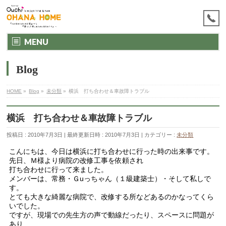
MENU
Blog
HOME
»
Blog
»
未分類
»
横浜 打ち合わせ＆車故障トラブル
横浜 打ち合わせ＆車故障トラブル
投稿日 : 2010年7月3日
最終更新日時 : 2010年7月3日
カテゴリー :
未分類
こんにちは、今日は横浜に打ち合わせに行った時の出来事です。
先日、Ｍ様より病院の改修工事を依頼され
打ち合わせに行って来ました。
メンバーは、常務・Ｇuっちゃん（１級建築士）・そして私しで
す。
とても大きな綺麗な病院で、改修する所などあるのかなってくら
いでした。
ですが、現場での先生方の声で動線だったり、スペースに問題が
あり