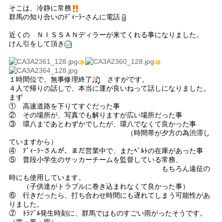
そこは、冷静に常務
群馬の知り合いのﾃﾞｨｰﾗｰさんに電話
近くの ＮＩＳＳＡＮディラーが来てくれる事になりました。
けん引をして頂き
１時間位で、無事修理終了
さすがです。
４人で帰りの話しで、本当に運が良いねって話しになりました。
まず
① 高速道路を下りてすぐだった事
② その場所が、写真でも解りますが広い場所だった事
③ 環八まであとわずかでしたが、環八でなくて良かった事
（時間帯が夕方の為渋滞し
ていますから）
④ ﾃﾞｨｰﾗｰさんが、まだ営業中で、またﾍﾞﾙﾄの在庫があった事
⑤ 普段小学生のサッカーチームを監督している常務、
もちろん遠征の
時にも使用しています。
（子供達がトラブルに巻き込まれなくて良かった事）
⑥ 行きだったら、打ち合わせ時間にも遅れてしまう可能性があ
りました。
⑦ ﾄﾗﾌﾞﾙ発生時刻に、群馬ではものすごい雨がったそうです。