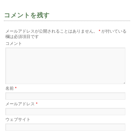
ン
だ
ン
ド
さ
ド
ウ
い
ウ
で
(新
で
コメントを残す
開
し
開
き
い
き
ま
ウ
ま
す)
ィ
す)
メールアドレスが公開されることはありません。
*
が付いている
ン
ド
欄は必須項目です
ウ
で
コメント
開
き
ま
す)
名前
*
メールアドレス
*
ウェブサイト