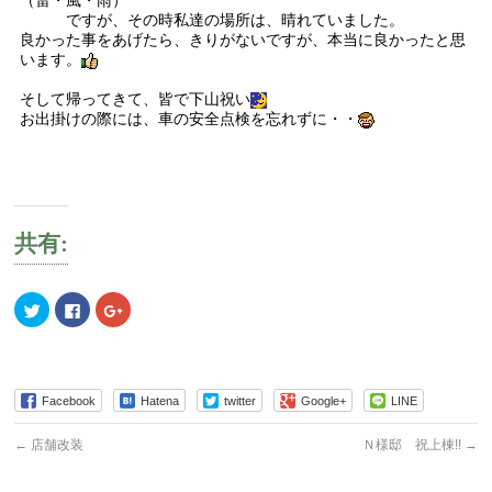
（雷・風・雨）
ですが、その時私達の場所は、晴れていました。
良かった事をあげたら、きりがないですが、本当に良かったと思
います。
そして帰ってきて、皆で下山祝い
お出掛けの際には、車の安全点検を忘れずに・・
共有:
ク
Facebook
ク
リ
で
リ
ッ
共
ッ
ク
有
ク
し
す
し
て
る
て
Twitter
に
Google+
で
は
で
Facebook
Hatena
twitter
Google+
LINE
共
ク
共
有
リ
有
(新
ッ
(新
←
店舗改装
Ｎ様邸 祝上棟!!
→
し
ク
し
い
し
い
ウ
て
ウ
ィ
く
ィ