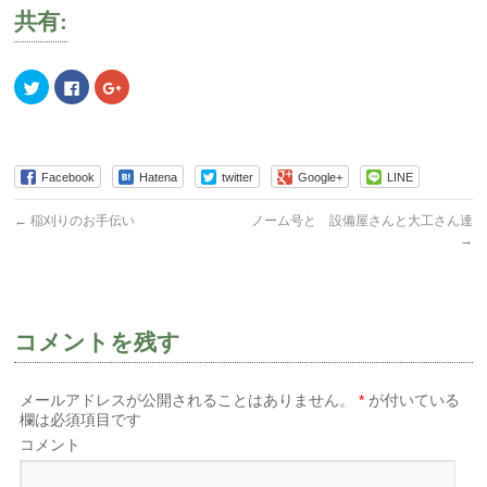
共有:
ク
Facebook
ク
リ
で
リ
ッ
共
ッ
ク
有
ク
し
す
し
て
る
て
Twitter
に
Google+
で
は
で
Facebook
Hatena
twitter
Google+
LINE
共
ク
共
有
リ
有
(新
ッ
(新
←
稲刈りのお手伝い
ノーム号と 設備屋さんと大工さん達
し
ク
し
い
し
い
→
ウ
て
ウ
ィ
く
ィ
ン
だ
ン
ド
さ
ド
ウ
い
ウ
で
(新
で
開
し
開
コメントを残す
き
い
き
ま
ウ
ま
す)
ィ
す)
ン
ド
メールアドレスが公開されることはありません。
*
が付いている
ウ
欄は必須項目です
で
開
コメント
き
ま
す)