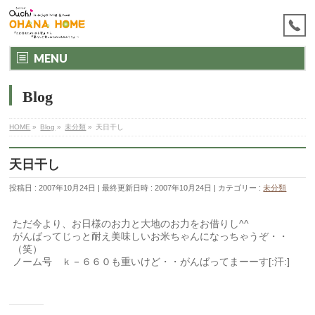
MENU
Blog
HOME
»
Blog
»
未分類
»
天日干し
天日干し
投稿日 : 2007年10月24日
最終更新日時 : 2007年10月24日
カテゴリー :
未分類
ただ今より、お日様のお力と大地のお力をお借りし^^
がんばってじっと耐え美味しいお米ちゃんになっちゃうぞ・・
（笑）
ノーム号 ｋ－６６０も重いけど・・がんばってまーーす[:汗:]